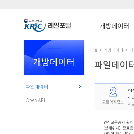
개방데이터
개방데이터
파
개방데이터
파일데이
파일데이터
인
역
Open API
교통약자정보
제공
인천교통공사 휠체어
(상세위치), 종료층
사항이 있습니다.