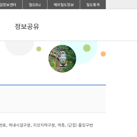
업정보센터
철도Biz
해외철도정보
철도통계
정보공유
, 역내시설구분, 지상지하구분, 역층, (근접) 출입구번