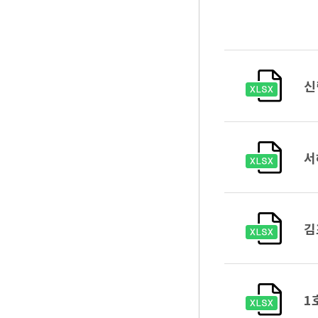
신
서
김
1