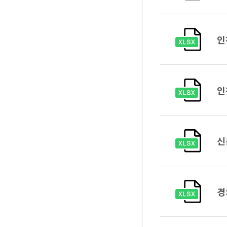
인
인
신
경