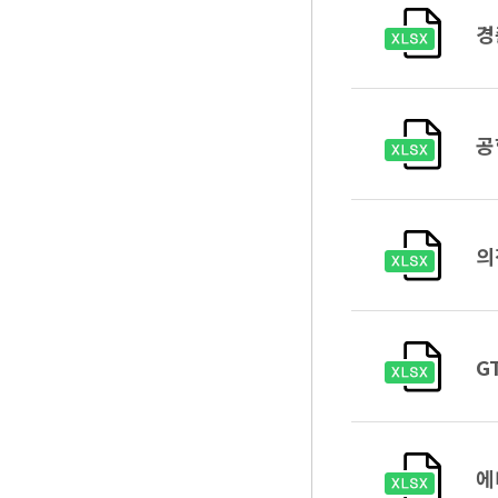
경
공
의
G
에