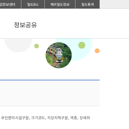
업정보센터
철도Biz
해외철도정보
철도통계
정보공유
 무인편의시설구분, 크기코드, 지상지하구분, 역층, 상세위