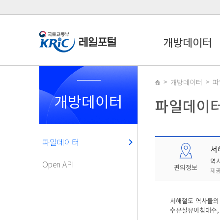
개방데이터
개방데이터
파
개방데이터
파일데이
파일데이터
서
역
Open API
편의정보
제공
서해철도 역사들의 
수유실유아침대수, 