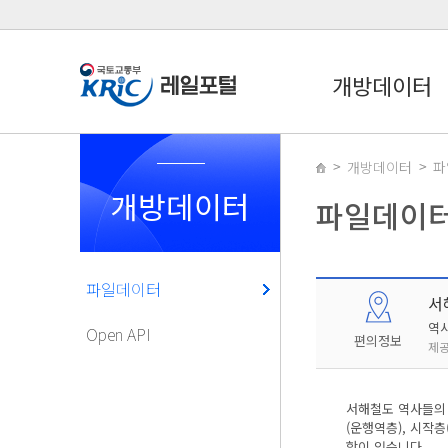
개방데이터
개방데이터
파
개방데이터
파일데이
파일데이터
서
역
Open API
편의정보
제공
서해철도 역사들의 
(운행역층), 시작층
항이 있습니다.