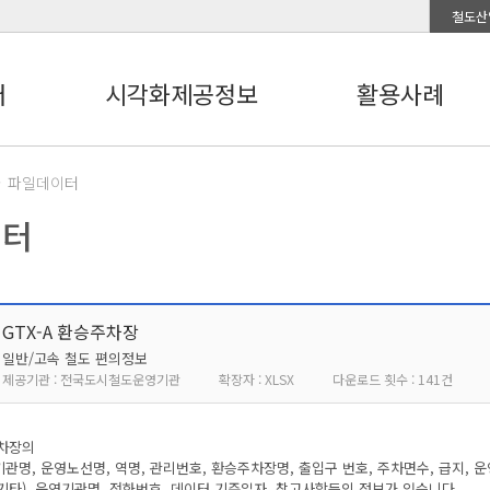
철도산
터
시각화제공정보
활용사례
파일데이터
이터
GTX-A 환승주차장
일반/고속 철도 편의정보
제공기관 : 전국도시철도운영기관
확장자 : XLSX
다운로드 횟수 : 141건
주차장의
기관명, 운영노선명, 역명, 관리번호, 환승주차장명, 출입구 번호, 주차면수, 급지, 운
(기타), 운영기관명, 전화번호, 데이터 기준일자, 참고사항등의 정보가 있습니다.