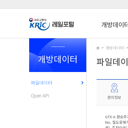
개방데이
개방데이터
개방데이터
파일데
파일데이터
Open API
편의정보
GTX-A 환승
No, 철도운영
권), 주차요금