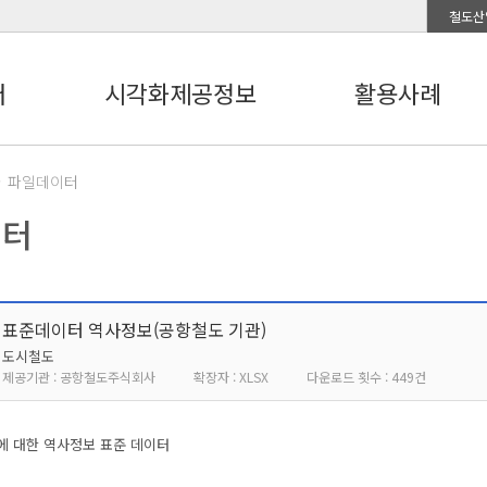
철도산
터
시각화제공정보
활용사례
파일데이터
이터
표준데이터 역사정보(공항철도 기관)
도시철도
제공기관 : 공항철도주식회사
확장자 : XLSX
다운로드 횟수 : 449건
에 대한 역사정보 표준 데이터