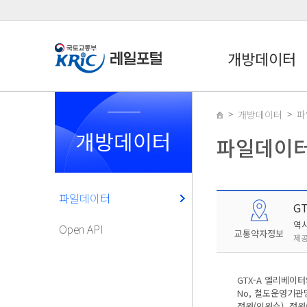
개방데이터
개방데이터
파
개방데이터
파일데이
파일데이터
G
역
Open API
교통약자정보
제공
GTX-A 엘리베이
No, 철도운영기관명
정원(인원수), 정원