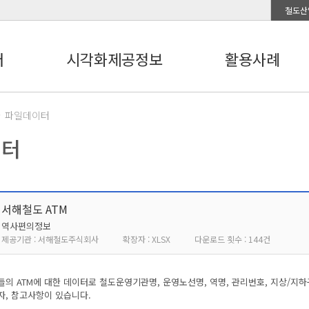
철도산
터
시각화제공정보
활용사례
파일데이터
이터
서해철도 ATM
역사편의정보
제공기관 : 서해철도주식회사
확장자 : XLSX
다운로드 횟수 : 144건
의 ATM에 대한 데이터로 철도운영기관명, 운영노선명, 역명, 관리번호, 지상/지하구
자, 참고사항이 있습니다.