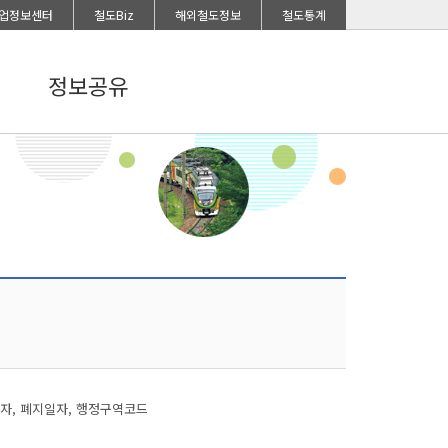
업정보센터
철도Biz
해외철도정보
철도통계
정보공유
일자, 폐지일자, 행정구역코드