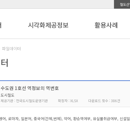
철도산
터
시각화제공정보
활용사례
파일데이터
이터
수도권 1호선 역정보의 역번호
도시철도
제공기관 : 전국도시철도운영기관
확장자 : XLSX
다운로드 횟수 : 386건
 영어, 로마자, 일본어, 중국어(간체,번체), 약어, 환승역여부, 유실물취급여부, 신설