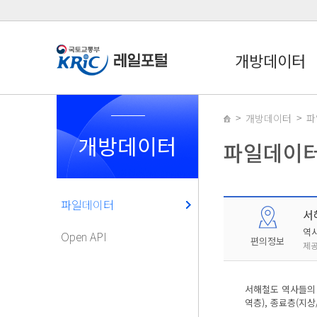
개방데이터
개방데이터
파
개방데이터
파일데이
파일데이터
서
역
Open API
편의정보
제공
서해철도 역사들의 
역층), 종료층(지상