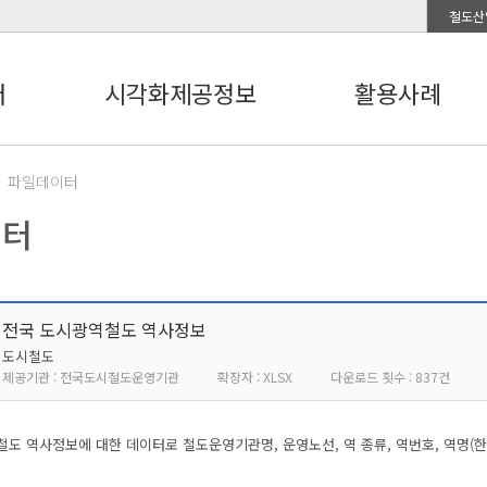
철도산
터
시각화제공정보
활용사례
파일데이터
이터
전국 도시광역철도 역사정보
도시철도
제공기관 : 전국도시철도운영기관
확장자 : XLSX
다운로드 횟수 : 837건
도 역사정보에 대한 데이터로 철도운영기관명, 운영노선, 역 종류, 역번호, 역명(한글