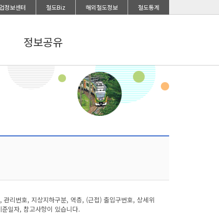
업정보센터
철도Biz
해외철도정보
철도통계
정보공유
리번호, 지상지하구분, 역층, (근접) 출입구번호, 상세위
 기준일자, 참고사항이 있습니다.