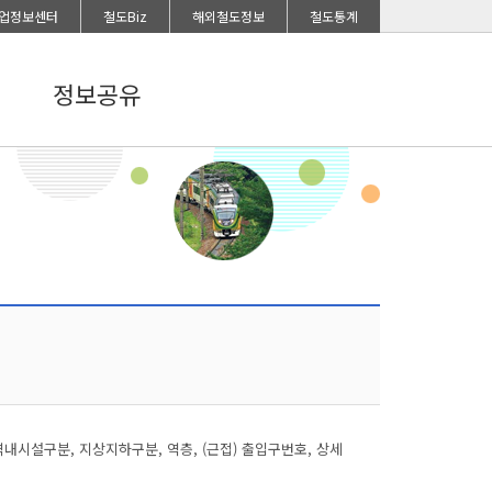
업정보센터
철도Biz
해외철도정보
철도통계
정보공유
시설구분, 지상지하구분, 역층, (근접) 출입구번호, 상세