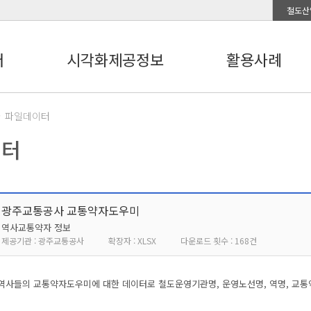
철도산
터
시각화제공정보
활용사례
파일데이터
이터
광주교통공사 교통약자도우미
역사교통약자 정보
제공기관 : 광주교통공사
확장자 : XLSX
다운로드 횟수 : 168건
역사들의 교통약자도우미에 대한 데이터로 철도운영기관명, 운영노선명, 역명, 교통