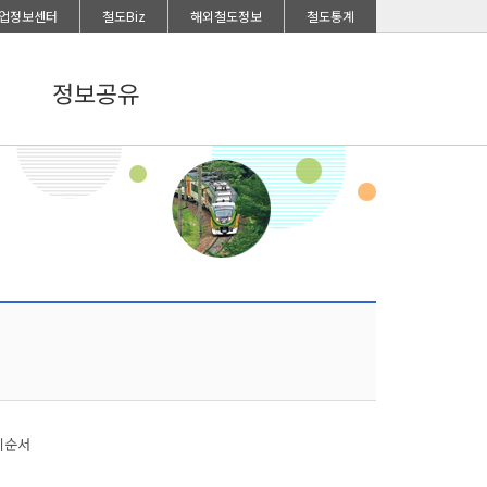
업정보센터
철도Biz
해외철도정보
철도통계
정보공유
시순서