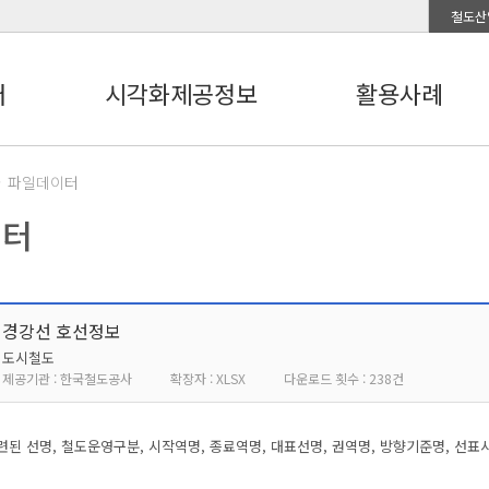
철도산
터
시각화제공정보
활용사례
파일데이터
이터
경강선 호선정보
도시철도
제공기관 : 한국철도공사
확장자 : XLSX
다운로드 횟수 : 238건
된 선명, 철도운영구분, 시작역명, 종료역명, 대표선명, 권역명, 방향기준명, 선표