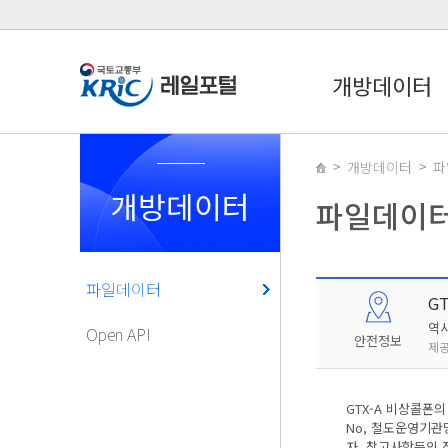
개방데이터
개방데이터
파
개방데이터
파일데이
파일데이터
G
역
Open API
안전정보
제공
GTX-A 비상콜폰의
No, 철도운영기관
자, 참고사항등의 