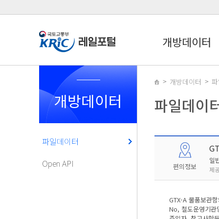
개방데이터
개방데이터
파
개방데이터
파일데이
파일데이터
G
일
Open API
편의정보
제공
GTX-A 물품보관
No, 철도운영기관명
준일자, 참고사항등