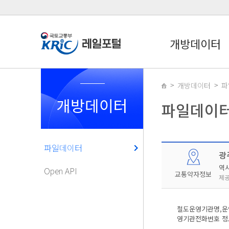
개방데이터
개방데이터
파
개방데이터
파일데이
파일데이터
광
역
Open API
교통약자정보
제공
철도운영기관명,운영
영기관전화번호 정