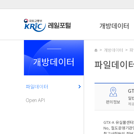
개방데이터
개방데이터
파
개방데이터
파일데이
파일데이터
G
일
Open API
편의정보
제공
GTX-A 유실물센
No, 철도운영기관
참고사항등의 정보