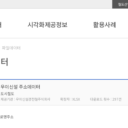
철도산
터
시각화제공정보
활용사례
파일데이터
이터
우이신설 주소데이터
도시철도
제공기관 : 우이신설경전철주식회사
확장자 : XLSX
다운로드 횟수 : 297건
도로명주소