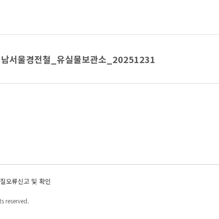
남서울경전철_유실물보관소_20251231
질오류신고 및 확인
s reserved.