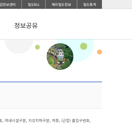
업정보센터
철도Biz
해외철도정보
철도통계
정보공유
 역내시설구분, 지상지하구분, 역층, (근접) 출입구번호,