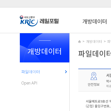
개방데이터
개방데이터
파
개방데이터
파일데이
파일데이터
서
역
Open API
안전정보
제공
서울메트로9호선 역
(근접) 출입구번호