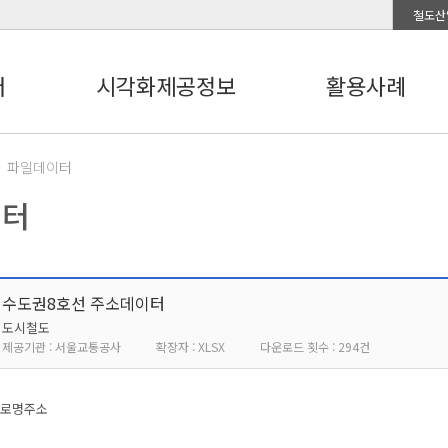
철도산
터
시각화제공정보
활용사례
파일데이터
이터
수도권8호선 주소데이터
도시철도
제공기관 : 서울교통공사
확장자 : XLSX
다운로드 횟수 : 294건
도로명주소