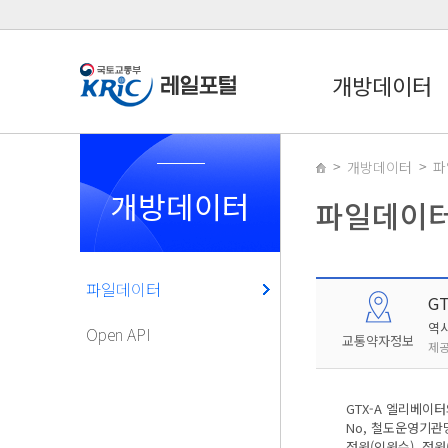
개방데이터
개방데이터
파
개방데이터
파일데이
파일데이터
G
역
Open API
교통약자정보
제공
GTX-A 엘리베이
No, 철도운영기관명
정원(인원수), 정원