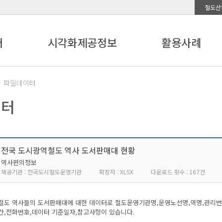
철도산
터
시각화제공정보
활용사례
파일데이터
이터
전국 도시광역철도 역사 도서판매대 현황
역사편의정보
제공기관 : 전국도시철도운영기관
확장자 : XLSX
다운로드 횟수 : 167건
철도 역사들의 도서판매대에 대한 데이터로 철도운영기관명,운영노선명,역명,관리번호
간,전화번호,데이터 기준일자,참고사항이 있습니다.