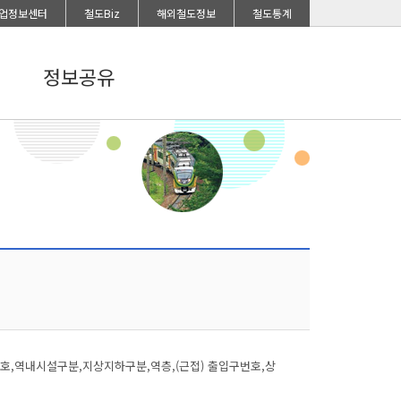
업정보센터
철도Biz
해외철도정보
철도통계
정보공유
,역내시설구분,지상지하구분,역층,(근접) 출입구번호,상