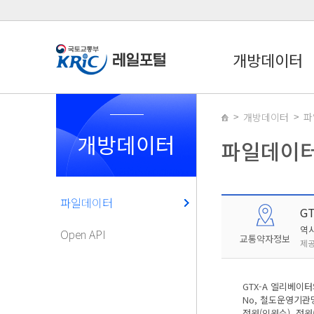
개방데이터
개방데이터
파
개방데이터
파일데이
파일데이터
G
역
Open API
교통약자정보
제공
GTX-A 엘리베이
No, 철도운영기관명
정원(인원수), 정원