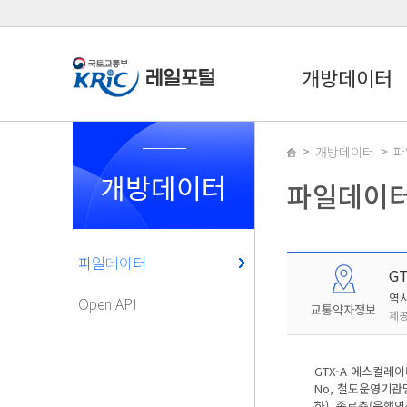
개방데이터
개방데이터
파
개방데이터
파일데이
파일데이터
G
역
Open API
교통약자정보
제공
GTX-A 에스컬레
No, 철도운영기관명
하), 종료층(운행