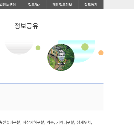
업정보센터
철도Biz
해외철도정보
철도통계
정보공유
충전설비구분, 지상지하구분, 역층, 커넥터구분, 상세위치,