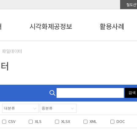
철도산
터
시각화제공정보
활용사례
파일데이터
이터
검색
CSV
XLS
XLSX
XML
DOC