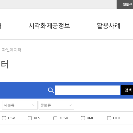
철도산
터
시각화제공정보
활용사례
파일데이터
이터
검색
CSV
XLS
XLSX
XML
DOC