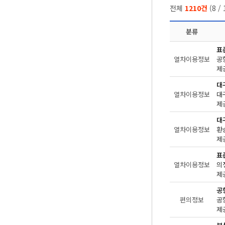
전체
1210건
(
8
/
분류
표
열차이용정보
공
제공
대
열차이용정보
제공
대
열차이용정보
환
제공
표
열차이용정보
의
제
공
편의정보
제공