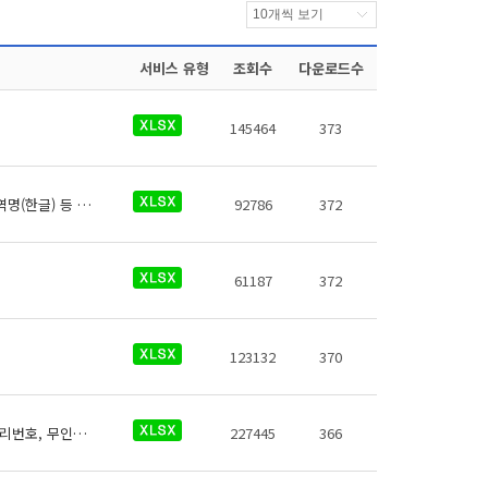
서비스 유형
조회수
다운로드수
145464
373
대구교통공사 역사정보에 대한 데이터로 철도운영기관명, 운영노선, 역 종류, 역번호, 역명(한글) 등 29종의 데이터가 있습니다.
92786
372
61187
372
123132
370
공항철도 역사들의 물품보관함에 대한 데이터로 철도운영기관명, 운영노선명, 역명, 관리번호, 무인편의시설코드, 크기, 지상/지하구분, 역층, 상세위치, 시설수, 이용요금, 운영사, 전화번호, 데이터 기준일자, 참고사항이 있습니다.
227445
366