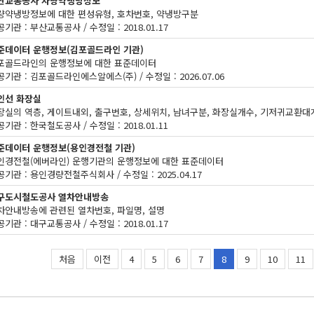
산교통공사 차량약냉방정보
량약냉방정보에 대한 편성유형, 호차번호, 약냉방구분
기관 : 부산교통공사 / 수정일 : 2018.01.17
준데이터 운행정보(김포골드라인 기관)
포골드라인의 운행정보에 대한 표준데이터
기관 : 김포골드라인에스알에스(주) / 수정일 : 2026.07.06
인선 화장실
장실의 역층, 게이트내외, 출구번호, 상세위치, 남녀구분, 화장실개수, 기저귀교환대
기관 : 한국철도공사 / 수정일 : 2018.01.11
준데이터 운행정보(용인경전철 기관)
인경전철(에버라인) 운행기관의 운행정보에 대한 표준데이터
기관 : 용인경량전철주식회사 / 수정일 : 2025.04.17
구도시철도공사 열차안내방송
차안내방송에 관련된 열차번호, 파일명, 설명
기관 : 대구교통공사 / 수정일 : 2018.01.17
처음
이전
4
5
6
7
8
9
10
11