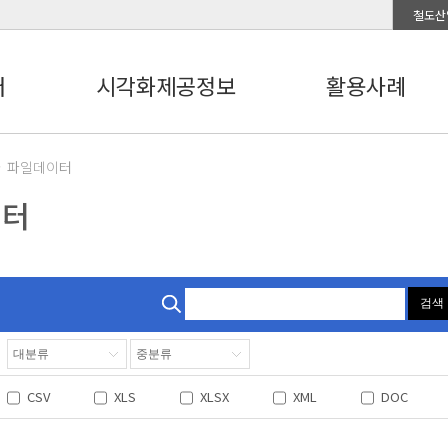
철도산
터
시각화제공정보
활용사례
파일데이터
이터
검색
CSV
XLS
XLSX
XML
DOC