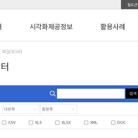
철도산
터
시각화제공정보
활용사례
파일데이터
이터
검색
CSV
XLS
XLSX
XML
DOC