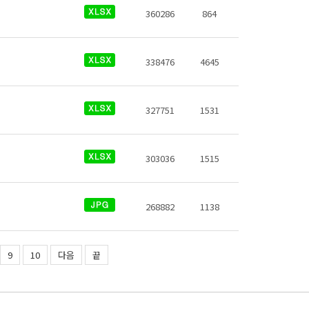
360286
864
338476
4645
327751
1531
303036
1515
268882
1138
9
10
다음
끝