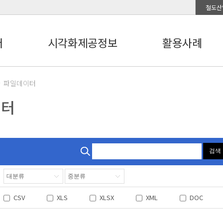
철도산
터
시각화제공정보
활용사례
파일데이터
이터
검색
CSV
XLS
XLSX
XML
DOC