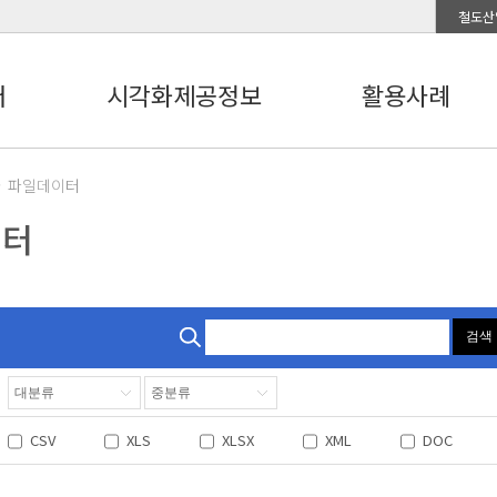
철도산
터
시각화제공정보
활용사례
파일데이터
이터
검색
CSV
XLS
XLSX
XML
DOC