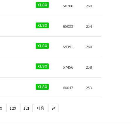
56700
260
65033
254
59391
260
57456
258
60047
253
9
120
121
다음
끝