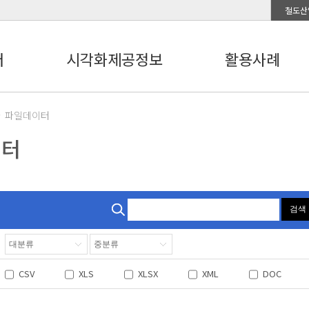
철도산
터
시각화제공정보
활용사례
파일데이터
이터
검색
CSV
XLS
XLSX
XML
DOC