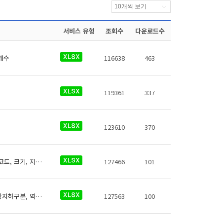
서비스 유형
조회수
다운로드수
개수
116638
463
119361
337
123610
370
GTX-A 물품보관함의 No, 철도운영기관명, 운영노선명, 역명, 관리번호, 무인편의시설코드, 크기, 지상/지하구분, 역층, 상세위치, 시설수, 이용요금, 운영사, 전화번호, 데이터 기준일자, 참고사항등의 정보가 있습니다.
127466
101
GTX-A 수유실의 No, 철도운영기관명, 운영노선명, 역명, 관리번호, 역내시설구분, 지상지하구분, 역층, (근접) 출입구번호, 상세위치, 수유실유아침대수, 수유실 소파수, 수유실 전자레인지 수, 수유실 간이세면대 수, 이용시간, 전화번호, 데이터 기준일자, 참고사항등의 정보가 있습니다.
127563
100