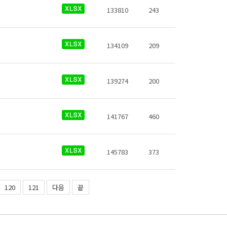
133810
243
134109
209
139274
200
141767
460
145783
373
120
121
다음
끝