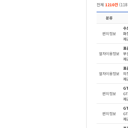
전체
1210건
(
118
분류
수
편의정보
화
제공
표
열차이용정보
부
제
표
열차이용정보
의
제
G
편의정보
제공
G
편의정보
제공