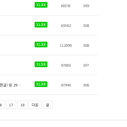
60191
309
63562
308
112090
308
87803
307
에버라인 역사정보에 대한 데이터로 철도운영기관명, 운영노선, 역 종류, 역번호, 역명(한글) 등 29종의 데이터가 있습니다.
87940
306
6
17
18
다음
끝