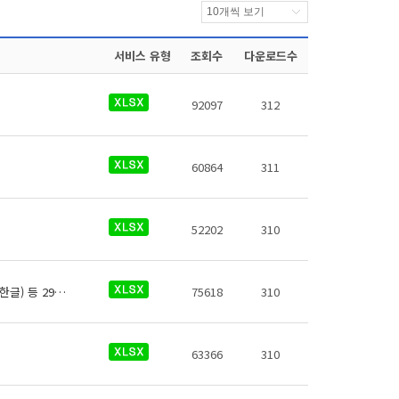
서비스 유형
조회수
다운로드수
92097
312
60864
311
52202
310
신분당선 역사정보에 대한 데이터로 철도운영기관명, 운영노선, 역 종류, 역번호, 역명(한글) 등 29종의 데이터가 있습니다.
75618
310
63366
310