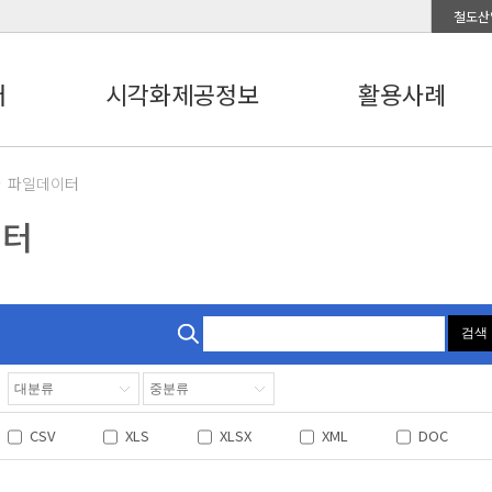
철도산
터
시각화제공정보
활용사례
파일데이터
이터
검색
CSV
XLS
XLSX
XML
DOC