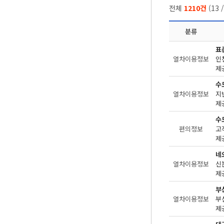
전체
1210건
(
13
분류
표
열차이용정보
인
제공
수
열차이용정보
지
제공
수
편의정보
고
제공
네
열차이용정보
제공
부
열차이용정보
부
제공