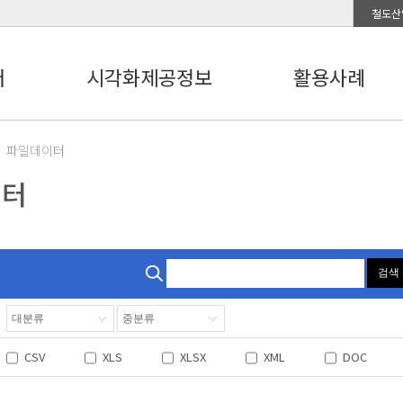
철도산
터
시각화제공정보
활용사례
파일데이터
이터
검색
CSV
XLS
XLSX
XML
DOC