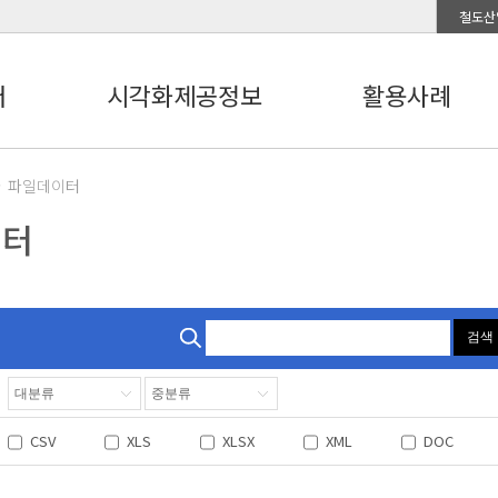
철도산
터
시각화제공정보
활용사례
파일데이터
이터
검색
CSV
XLS
XLSX
XML
DOC