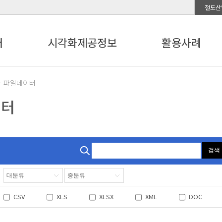
철도산
터
시각화제공정보
활용사례
파일데이터
이터
검색
CSV
XLS
XLSX
XML
DOC