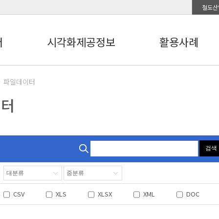
철도산
터
시각화제공정보
활용사례
파일데이터
이터
검색
CSV
XLS
XLSX
XML
DOC