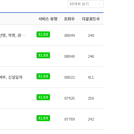
서비스 유형
조회수
다운로드수
부산교통공사 역사들의 전동휠체어충전설비에 대한 데이터로 철도운영기관명, 운영노선명, 역명, 관리번호, 충전설비구분, 지상지하구분, 역층, 커넥터구분, 상세위치, 충전설비수, 이용요금, 전화번호, 데이터 기준일자, 참고사항이 있습니다.
88049
249
88040
246
급여부, 신설일자
88022
411
87925
256
87769
242