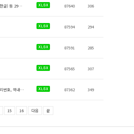
에버라인 역사정보에 대한 데이터로 철도운영기관명, 운영노선, 역 종류, 역번호, 역명(한글) 등 29종의 데이터가 있습니다.
87640
306
87594
294
87591
285
87565
307
코레일 역사들의 유실물보관소에 대한 데이터로 철도운영기관명, 운영노선명, 역명, 관리번호, 역내시설구분, 지상지하구분, 역층, (근접) 출입구번호, 상세위치, 이용시간, 전화번호, 데이터 기준일자, 참고사항이 있습니다.
87362
349
15
16
다음
끝