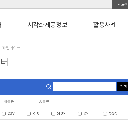
철도산
터
시각화제공정보
활용사례
파일데이터
이터
검색
CSV
XLS
XLSX
XML
DOC