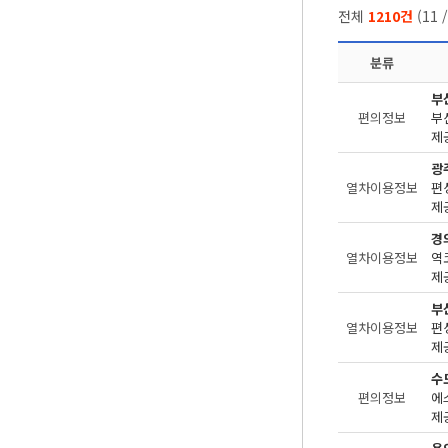
전체
1210건
(
11
분류
부
편의정보
제공
광
열차이용정보
편
제공
경
열차이용정보
역
제공
부
열차이용정보
편
제공
수
편의정보
에
제공