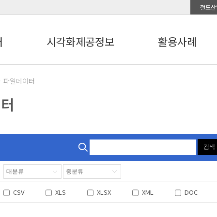
철도산
터
시각화제공정보
활용사례
파일데이터
이터
검색
CSV
XLS
XLSX
XML
DOC