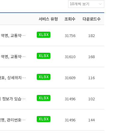
서비스 유형
조회수
다운로드수
남서울경전철 역사들의 교통약자도우미에 대한 데이터로 철도운영기관명, 운영노선명, 역명, 교통약자도우미 전화번호, 데이터 기준일자, 참고사항이 있습니다.
31756
182
광주교통공사 역사들의 교통약자도우미에 대한 데이터로 철도운영기관명, 운영노선명, 역명, 교통약자도우미 전화번호, 데이터 기준일자, 참고사항 이 있습니다.
31610
168
GTX-A 엘리베이터의 No, 철도운영기관명, 운영노선명, 역명, 관리번호, (근접)출입구번호, 상세위치, 시작층(지상/지하), 시작층(운행역층), 종료층(지상/지하), 종료층(운행역층), 정원(인원수), 정원(중량)(kg), 승강기 상태, 승강기 일련번호, 데이터 기준일자, 참고사항등의 정보가 있습니다.
31609
116
GTX-A 교통약자도우미의 철도운영기관, 운영노선, 역명, 교통약자도우미 전화번호등의 정보가 있습니다.
31496
102
부산김해경전철 역사들의 공기호흡기에 대한 데이터로 철도운영기관명, 운영노선명, 역명, 관리번호, 역내안전설비구분, 지상지하구분, 역층, 역층구분, 출입구번호, 상세위치, 보유대수, 데이터 기준일자, 참고사항이 있습니다.
31496
144