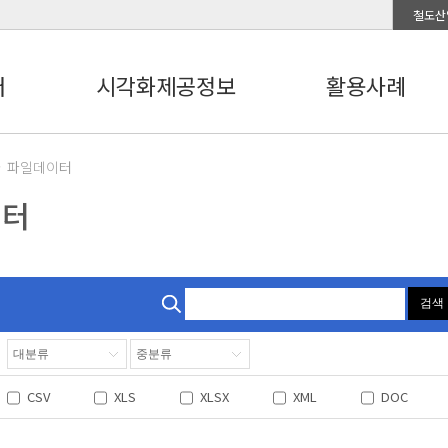
철도산
터
시각화제공정보
활용사례
파일데이터
이터
검색
CSV
XLS
XLSX
XML
DOC