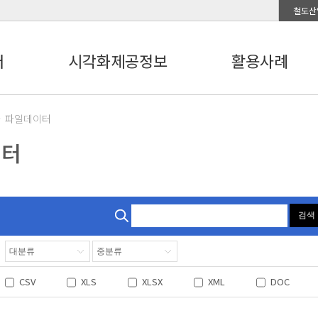
철도산
터
시각화제공정보
활용사례
파일데이터
이터
검색
CSV
XLS
XLSX
XML
DOC