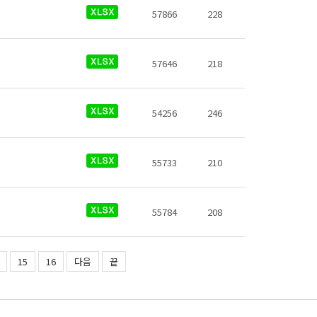
57866
228
57646
218
54256
246
55733
210
55784
208
15
16
다음
끝