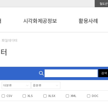
철도산
터
시각화제공정보
활용사례
파일데이터
이터
검색
CSV
XLS
XLSX
XML
DOC