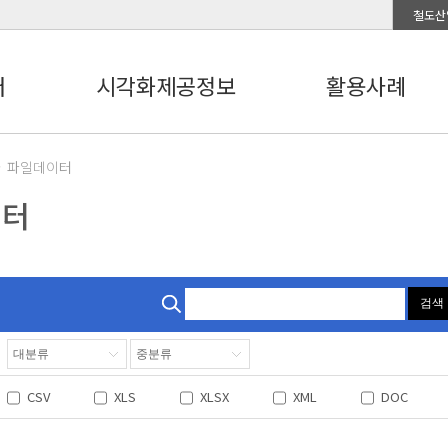
철도산
터
시각화제공정보
활용사례
파일데이터
이터
검색
CSV
XLS
XLSX
XML
DOC