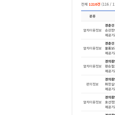
전체
1210건
(
116
/
1
분류
경춘선
열차이용정보
승강장번
제공기관
경춘선
열차이용정보
물품보관
제공기관
경의중
열차이용정보
환승철
제공기관
경의중
편의정보
화장실
제공기관
경의중
열차이용정보
제공기관