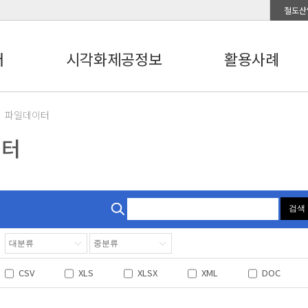
철도산
터
시각화제공정보
활용사례
파일데이터
이터
검색
CSV
XLS
XLSX
XML
DOC